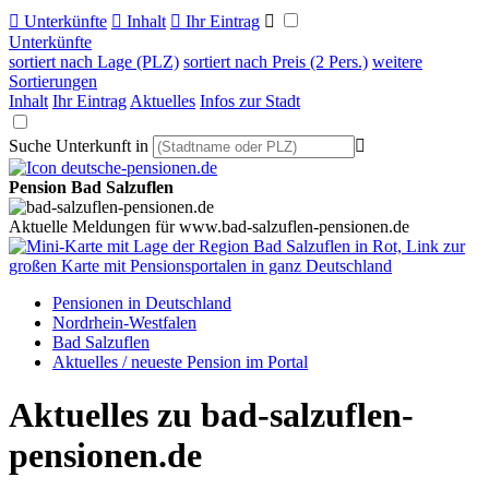

Unterkünfte

Inhalt

Ihr Eintrag

Unterkünfte
sortiert nach Lage (PLZ)
sortiert nach Preis (2 Pers.)
weitere
Sortierungen
Inhalt
Ihr Eintrag
Aktuelles
Infos zur Stadt
Suche Unterkunft in

Pension Bad Salzuflen
Aktuelle Meldungen für www.bad-salzuflen-pensionen.de
Pensionen in Deutschland
Nordrhein-Westfalen
Bad Salzuflen
Aktuelles / neueste Pension im Portal
Aktuelles zu bad-salzuflen-
pensionen.de