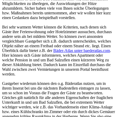
Möglichkeiten zu überlegen, die Auswirkungen der Hitze
abzumildern. Sicher haben viele von Ihnen solche Überlegungen
bzw. Maßnahmen bereits unternommen, aber wir wollen hier kurz
einen Gedanken dazu beispielhaft vorstellen.
Bei sehr warmem Wetter können die Kriterien, nach denen sich
Gäste ihre Ferienwohnung oder Hotelzimmer aussuchen, durchaus
andere sein als bei mildem Wetter. So können zwei ansonsten
vergleichbare Gastgeber sich z.B. dadurch unterscheiden, welches
Objekt näher an einem Freibad oder einem Strand etc. liegt. Einen
Überblick dafür bietet z.B. der
Bäder-Atlas unter baederatlas.com
.
Hier können sich Gäste informieren, welches Apartment oder
welche Pension in und um Bad Salzuflen einen kürzeren Weg zu
dieser Abkühlung bietet. Dadurch kann im Einzelfall durchaus die
Wahl zwischen zwei Vermietungen in unserem Portal beeinflusst
werden.
Gastgeber wiederum können den o.g. Bäderatlas nutzen, um in
ihrem Inserat bei uns die nächsten Badestellen eintragen zu lassen,
um so schon im Voraus die Fragen der Gäste zu beantworten.
Gleiches gilt natürlich für alle anderen Eigenschaften der fraglichen
Unterkunft in und um Bad Salzuflen, die bei extremem Wetter
wichtiger werden, wie z.B. das Vorhandensein einer Klima-Anlage
bzw. eines Kühlschranks im Zimmer oder ein durch dickes Gemäuer
angenehm kühles Raumklima in der Herberge. Wenn Sie also eine