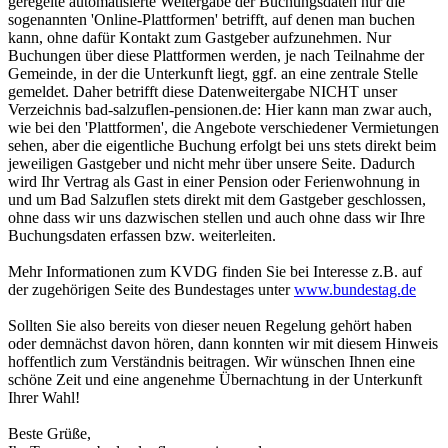
geregelte automatisierte Weitergabe der Buchungsdaten nur die
sogenannten 'Online-Plattformen' betrifft, auf denen man buchen
kann, ohne dafür Kontakt zum Gastgeber aufzunehmen. Nur
Buchungen über diese Plattformen werden, je nach Teilnahme der
Gemeinde, in der die Unterkunft liegt, ggf. an eine zentrale Stelle
gemeldet. Daher betrifft diese Datenweitergabe NICHT unser
Verzeichnis bad-salzuflen-pensionen.de: Hier kann man zwar auch,
wie bei den 'Plattformen', die Angebote verschiedener Vermietungen
sehen, aber die eigentliche Buchung erfolgt bei uns stets direkt beim
jeweiligen Gastgeber und nicht mehr über unsere Seite. Dadurch
wird Ihr Vertrag als Gast in einer Pension oder Ferienwohnung in
und um Bad Salzuflen stets direkt mit dem Gastgeber geschlossen,
ohne dass wir uns dazwischen stellen und auch ohne dass wir Ihre
Buchungsdaten erfassen bzw. weiterleiten.
Mehr Informationen zum KVDG finden Sie bei Interesse z.B. auf
der zugehörigen Seite des Bundestages unter
www.bundestag.de
Sollten Sie also bereits von dieser neuen Regelung gehört haben
oder demnächst davon hören, dann konnten wir mit diesem Hinweis
hoffentlich zum Verständnis beitragen. Wir wünschen Ihnen eine
schöne Zeit und eine angenehme Übernachtung in der Unterkunft
Ihrer Wahl!
Beste Grüße,