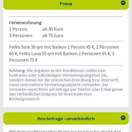
Preise

Ferienwohnung
1 Person:
ab 45 Euro
3 Personen:
ab 75 Euro
FeWo Sole 30 qm mit Balkon 1 Person 45 €, 2 Personen
60 €; FeWo Luna 55 qm mit Balkon 2 Personen 65 €, 3
Personen 75 €
Achtung
: Alle Angaben zu den Konditionen stellen kein
konkretes oder vollständiges Vermietungsangebot dar,
sondern dienen nur der preislichen Einordnung bzw. Übersicht,
meist sind mehrere Vermietungsobjekte vorhanden. Der
Vermieter nennt Ihnen auf Anfrage per Telefon oder E-Mail gerne
den verbindlichen Endpreis für Ihren konkreten
Buchungswunsch.
Ihre Anfrage - unverbindlich

Mit dem nachfolgenden Formular können Sie direkt den