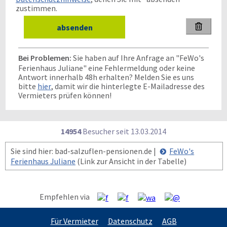
zustimmen.

Bei Problemen:
Sie haben auf Ihre Anfrage an "FeWo's
Ferienhaus Juliane" eine Fehlermeldung oder keine
Antwort innerhalb 48h erhalten? Melden Sie es uns
bitte
hier
, damit wir die hinterlegte E-Mailadresse des
Vermieters prüfen können!
14954
Besucher seit
1
3.0
3.2
0
1
4
Sie sind hier: bad-salzuflen-pensionen.de |
FeWo's
Ferienhaus Juliane
(Link zur Ansicht in der Tabelle)
Empfehlen via
Für Vermieter
Datenschutz
AGB