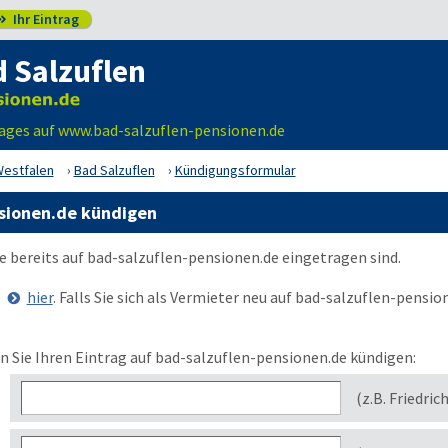
Ihr Eintrag

 Salzuflen
ages auf www.bad-salzuflen-pensionen.de
Westfalen
Bad Salzuflen
Kündigungsformular
nsionen.de kündigen
ie bereits auf
bad-salzuflen-pensionen.de
eingetragen sind.
e
hier
. Falls Sie sich als Vermieter neu auf
bad-salzuflen-pensio
 Sie Ihren Eintrag auf bad-salzuflen-pensionen.de kündigen:
(z.B. Friedric