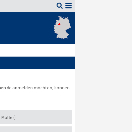

nen.de
anmelden möchten, können
h Müller)