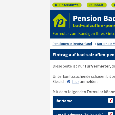
Unterkünfte
Inhalt


Pension Bad
Formular zum Kündigen Ihres Eintr
Pensionen in Deutschland
Nordrhein-
Eintrag auf bad-salzuflen-pe
Diese Seite ist nur
für Vermieter
, d
Unterkunftssuchende schauen bitt
Sie sich
hier
anmelden.
Mit dem folgenden Formular können
Ihr Name
Email-Adresse
(falls vorh.)